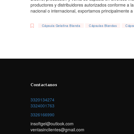
productores y distribuidores autorizados conforme a 
nacional o internacional, exportamos principalmente 
Cápsula Gelatina Blanda
Cápsulas Blandas
Cápsu
Contactanos
3320134274
3324001763
3326166990
insoftgel@outlook.com
ventasinclientes@gmail.com